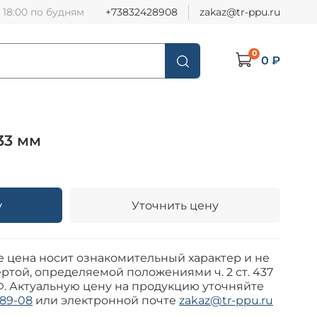
о 18:00 по будням
+73832428908
zakaz@tr-ppu.ru
0
0 ₽
33 мм
у
Уточнить цену
е цена носит ознакомительный характер и не
ртой, определяемой положениями ч. 2 ст. 437
Ф. Актуальную цену на продукцию уточняйте
-89-08
или электронной почте
zakaz@tr-ppu.ru