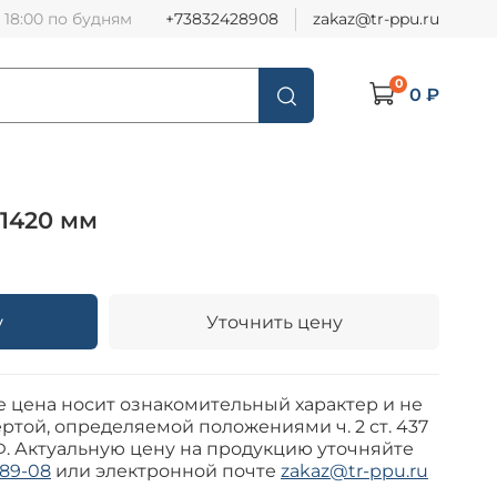
о 18:00 по будням
+73832428908
zakaz@tr-ppu.ru
0
0 ₽
1420 мм
у
Уточнить цену
е цена носит ознакомительный характер и не
ртой, определяемой положениями ч. 2 ст. 437
Ф. Актуальную цену на продукцию уточняйте
-89-08
или электронной почте
zakaz@tr-ppu.ru