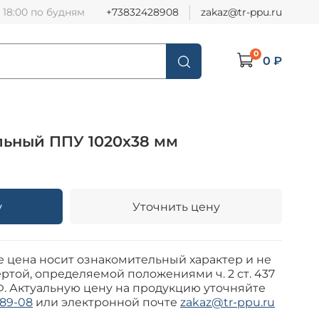
о 18:00 по будням
+73832428908
zakaz@tr-ppu.ru
0
0 ₽
льный ППУ 1020х38 мм
у
Уточнить цену
е цена носит ознакомительный характер и не
ртой, определяемой положениями ч. 2 ст. 437
Ф. Актуальную цену на продукцию уточняйте
-89-08
или электронной почте
zakaz@tr-ppu.ru