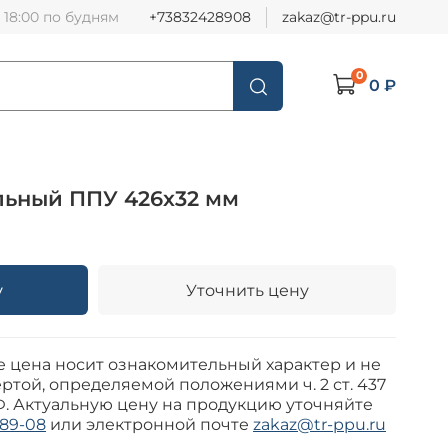
о 18:00 по будням
+73832428908
zakaz@tr-ppu.ru
0
0 ₽
льный ППУ 426х32 мм
у
Уточнить цену
е цена носит ознакомительный характер и не
ртой, определяемой положениями ч. 2 ст. 437
Ф. Актуальную цену на продукцию уточняйте
-89-08
или электронной почте
zakaz@tr-ppu.ru