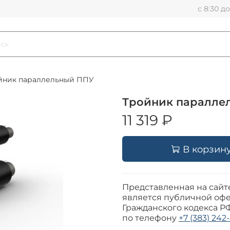
с 8:30 д
йник параллельный ППУ
Тройник паралле
11 319 ₽
В корзин
Представленная на сайт
является публичной офе
Гражданского кодекса Р
по телефону
+7 (383) 242