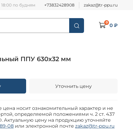
о 18:00 по будням
+73832428908
zakaz@tr-ppu.ru
0
0 ₽
льный ППУ 630х32 мм
у
Уточнить цену
е цена носит ознакомительный характер и не
ртой, определяемой положениями ч. 2 ст. 437
Ф. Актуальную цену на продукцию уточняйте
-89-08
или электронной почте
zakaz@tr-ppu.ru