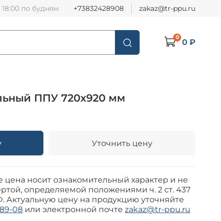
о 18:00 по будням
+73832428908
zakaz@tr-ppu.ru
0
0 ₽
льный ППУ 720х920 мм
у
Уточнить цену
е цена носит ознакомительный характер и не
ртой, определяемой положениями ч. 2 ст. 437
Ф. Актуальную цену на продукцию уточняйте
-89-08
или электронной почте
zakaz@tr-ppu.ru