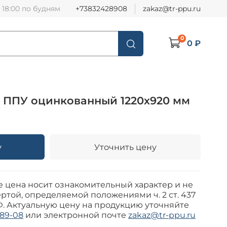
о 18:00 по будням
+73832428908
zakaz@tr-ppu.ru
0
0 ₽
 ППУ оцинкованный 1220х920 мм
у
Уточнить цену
е цена носит ознакомительный характер и не
ртой, определяемой положениями ч. 2 ст. 437
Ф. Актуальную цену на продукцию уточняйте
-89-08
или электронной почте
zakaz@tr-ppu.ru