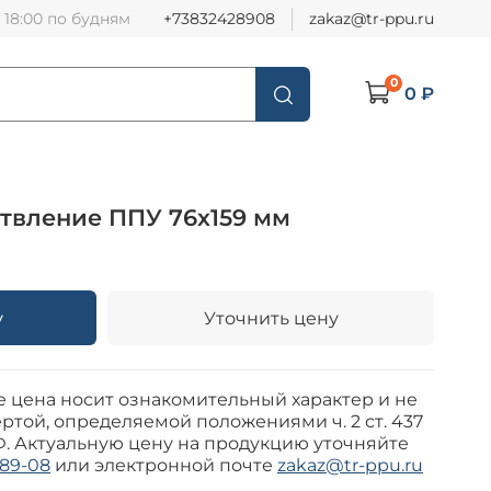
о 18:00 по будням
+73832428908
zakaz@tr-ppu.ru
0
0 ₽
твление ППУ 76х159 мм
у
Уточнить цену
е цена носит ознакомительный характер и не
ртой, определяемой положениями ч. 2 ст. 437
Ф. Актуальную цену на продукцию уточняйте
-89-08
или электронной почте
zakaz@tr-ppu.ru