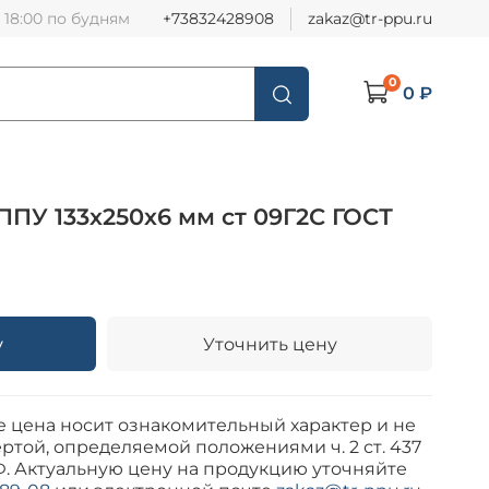
о 18:00 по будням
+73832428908
zakaz@tr-ppu.ru
0
0 ₽
ППУ 133х250х6 мм ст 09Г2С ГОСТ
у
Уточнить цену
е цена носит ознакомительный характер и не
ртой, определяемой положениями ч. 2 ст. 437
Ф. Актуальную цену на продукцию уточняйте