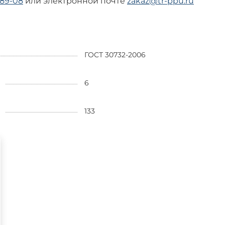
-89-08
или электронной почте
zakaz@tr-ppu.ru
ГОСТ 30732-2006
6
133