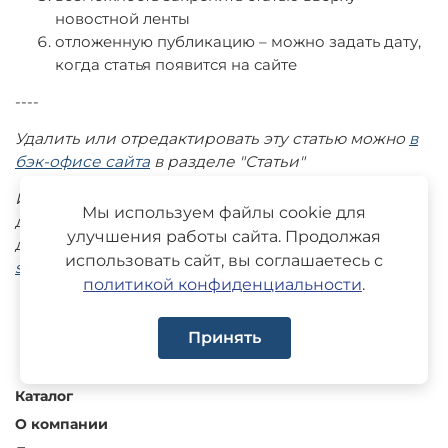
новостной ленты
отложенную публикацию – можно задать дату,
когда статья появится на сайте
----
Удалить или отредактировать эту статью можно
в
бэк-офисе сайта
в разделе "Статьи"
Инструкции по работе с блогом на InSales
Мы используем файлы cookie для
доступны в нашей
улучшения работы сайта. Продолжая
документации:
https://www.insales.ru/collection/doc-
использовать сайт, вы соглашаетесь с
settings/product/rabota-s-blogami
политикой конфиденциальности
.
Принять
Каталог
О компании